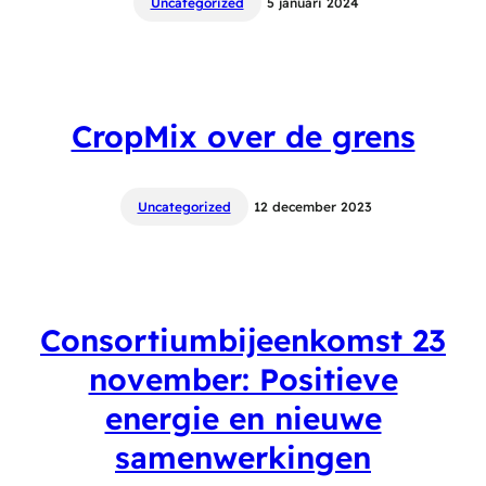
Uncategorized
5 januari 2024
CropMix over de grens
Uncategorized
12 december 2023
Consortiumbijeenkomst 23
november: Positieve
energie en nieuwe
samenwerkingen