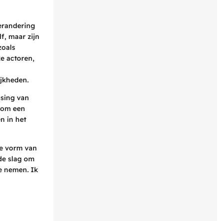
erandering
f, maar zijn
zoals
e actoren,
jkheden.
ssing van
t om een
n in het
ge vorm van
de slag om
e nemen. Ik