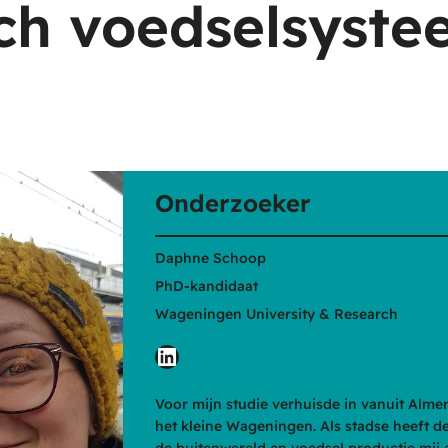
ch voedselsyst
Onderzoeker
Daphne Schoop
PhD-kandidaat
Wageningen University & Research
LinkedIn
Voor mijn studie verhuisde in vanuit Alme
het kleine Wageningen. Als stadse heeft de
de buitenwereld en voedsel productie mij a