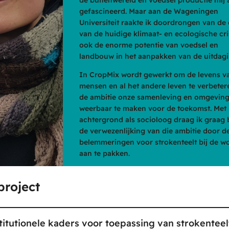
gefascineerd. Maar aan de Wageningen
Universiteit raakte ik doordrongen van de 
van de huidige klimaat- en ecologische cri
ook de enorme potentie van voedsel en
landbouw in het aanpakken van de uitdag
In CropMix wordt gewerkt om de levens v
mensen en al het andere leven te verbete
de ambitie onze samenleving en omgevin
weerbaar te maken voor de toekomst. Met
achtergrond als socioloog draag ik graag 
de verwezenlijking van die ambitie door d
belemmeringen voor strokenteelt bij de wo
aan te pakken.
roject
nstitutionele kaders voor toepassing van strokentee