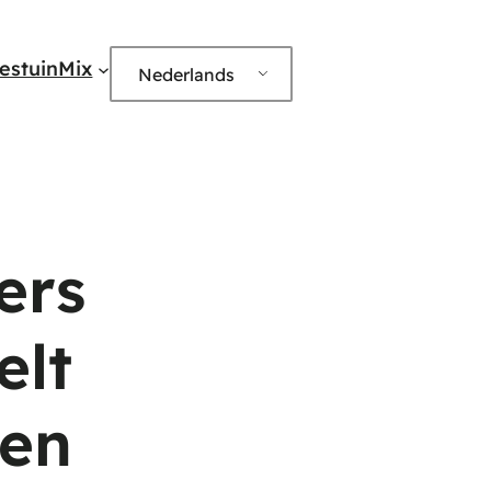
edIn
estuinMix
Nederlands
ers
elt
een