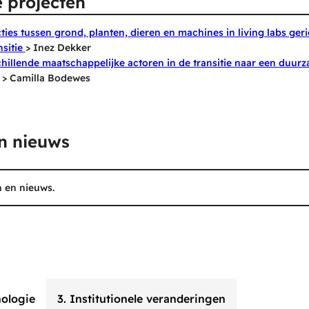
 projecten
ties tussen grond, planten, dieren en machines in living labs ger
nsitie
> Inez Dekker
chillende maatschappelijke actoren in de transitie naar een duur
> Camilla Bodewes
en nieuws
n en nieuws.
nologie
3. Institutionele veranderingen