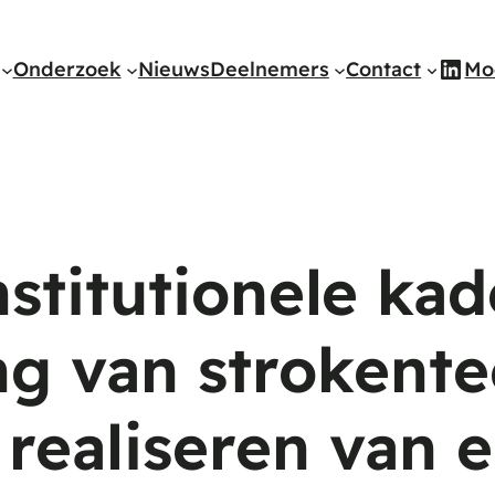
Link
Onderzoek
Nieuws
Deelnemers
Contact
Mo
stitutionele kad
ng van strokente
 realiseren van 