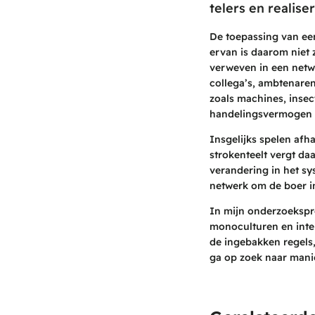
telers en realis
De toepassing van ee
ervan is daarom niet 
verweven in een netwe
collega’s, ambtenaren
zoals machines, insec
handelingsvermogen v
Insgelijks spelen afh
strokenteelt vergt da
verandering in het s
netwerk om de boer in 
In mijn onderzoekspro
monoculturen en inten
de ingebakken regels
ga op zoek naar mani