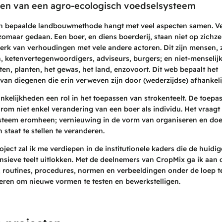
eren van een agro-ecologisch voedselsysteem
n bepaalde landbouwmethode hangt met veel aspecten samen. V
zomaar gedaan. Een boer, en diens boerderij, staan niet op zichzel
rk van verhoudingen met vele andere actoren. Dit zijn mensen, 
, ketenvertegenwoordigers, adviseurs, burgers; en niet-menselijk
ten, planten, het gewas, het land, enzovoort. Dit web bepaalt het
an diegenen die erin verweven zijn door (wederzijdse) afhankeli
ankelijkheden een rol in het toepassen van strokenteelt. De toepa
arom niet enkel verandering van een boer als individu. Het vraag
ysteem eromheen; vernieuwing in de vorm van organiseren en doe
staat te stellen te veranderen.
ject zal ik me verdiepen in de institutionele kaders die de huidi
sieve teelt uitlokken. Met de deelnemers van CropMix ga ik aan 
, routines, procedures, normen en verbeeldingen onder de loep t
eren om nieuwe vormen te testen en bewerkstelligen.