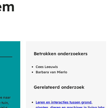
eem
Betrokken onderzoekers
Cees Leeuwis
Barbara van Mierlo
Gerelateerd onderzoek
re naar
Leren en interacties tussen grond,
 tuin,
planten, dieren en machines in living labs
ltijd