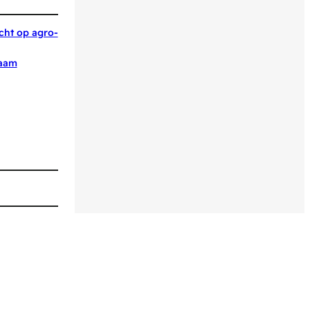
icht op agro-
zaam