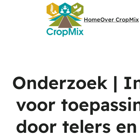
Home
Over CropMix
Onderzoek | In
voor toepassi
door telers en