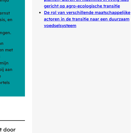
gericht op agro-ecologische transitie
De rol van verschillende maatschappelijke
ernst
actoren in de transitie naar een duurzaam
sis, en
voedselsysteem
ingen.
an
ren met
g
 mijn
bij aan
e
rtels
lt door