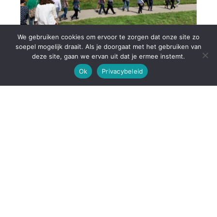
We gebruiken cookies om ervoor te zorgen dat onze site zo
soepel mogelijk draait. Als je doorgaat met het gebruiken van
deze site, gaan we ervan uit dat je ermee instemt.
Research meeting en bezoek
Ok
Privacybeleid
Boerderij van de Toekomst
Geplaatst op
29 augustus 2025
Op 28 augustus waren we te gast bij WUR
Open Teelten en Boerderij van de Toekomst.
De ochtend besteedden we met onze eigen
onderzoekers voor een research meeting. We
luisterden naar 8 presentaties van de eerst…
Lees meer