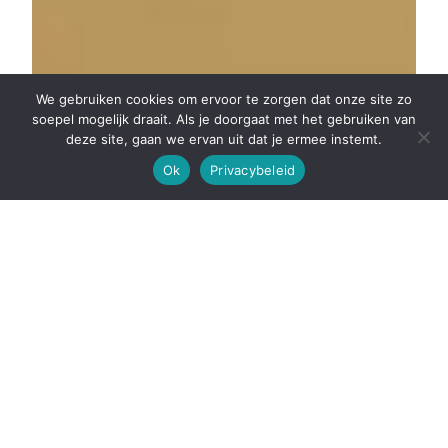
We gebruiken cookies om ervoor te zorgen dat onze site zo
soepel mogelijk draait. Als je doorgaat met het gebruiken van
deze site, gaan we ervan uit dat je ermee instemt.
Ok
Privacybeleid
FARMERS' MEETING 6
DECEMBER:
REGENERATIVE
PRACTICES
9 December 2024
On Friday, 6 December, we organised a grower meeting on
regenerative practices in agriculture. Three of our farmers,
John