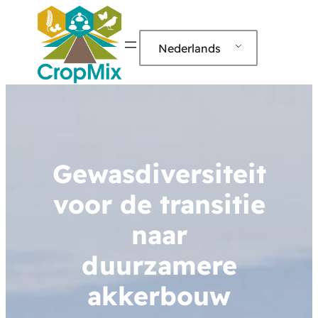
Nederlands
Gewasdiversiteit
voor de transitie
naar
duurzamere
akkerbouw