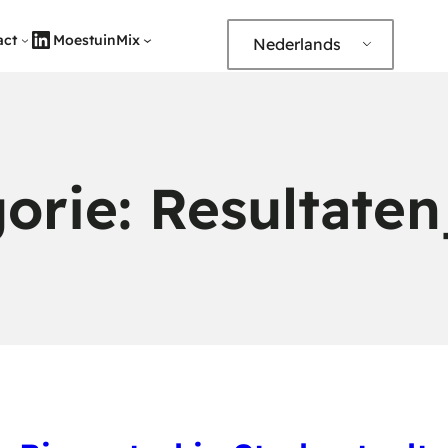
LinkedIn
act
MoestuinMix
Nederlands
orie:
Resultate