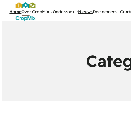
Home
Over CropMix
Onderzoek
Nieuws
Deelnemers
Cont
Categ