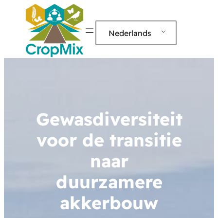
Nederlands
Gewasdiversiteit
voor de transitie
naar
duurzamere
akkerbouw